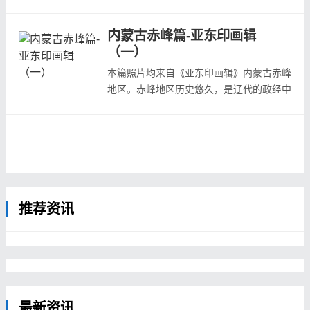
105回第7张（1933年4月出版），位于白
137回第1张（1935年12月出版），林西县
塔子（今巴林右旗境内）附近的一处草场
城的东门城楼附近...
内蒙古赤峰篇-亚东印画辑
105回第8张（1933年4月出版），赤峰境
（一）
内兴安岭东麓
105回第9张（1933年4月出版），位于林
本篇照片均来自《亚东印画辑》内蒙古赤峰
西县一处蒙古族百姓村落
地区。赤峰地区历史悠久，是辽代的政经中
105回第10张（1933年4月出版），位于林
心（辽上京和中京位于境内），赤峰因城东
西县黑木附近的一...
北的山峰为赭红色而得名。
89回第7张（1931年12月出版），位于赤
峰市林西县的一处农家
90回第1张（1932年1月出版），林西县，
清光绪年间的公元1908年，为便于管理移
推荐资讯
民开垦而设县，隶属当时的热河...
最新资讯