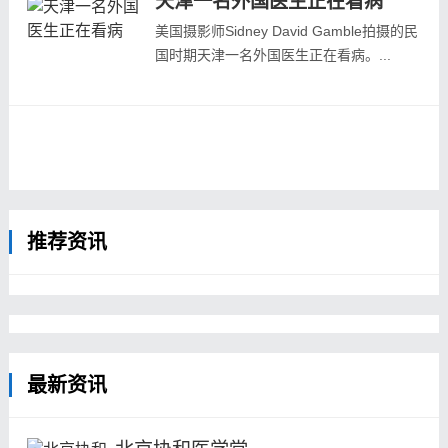
天津一名外国医生正在看病
医疗的需求，司督阁遂于1885年将住所后
面的房子建成了医院，可接纳患者住院治
美国摄影师Sidney David Gamble拍摄的民
疗，这便是盛京施医院是肇始。
国时期天津一名外国医生正在看病。...
1889年，位于奉天大东门外小河沿北坡镶
红旗界的苏长老...
推荐资讯
最新资讯