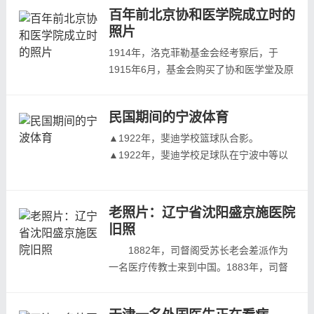
560万圆，占地面积达8.9万平方米，床位
百年前北京协和医学院成立时的
有590个，科室众多，设施先进。...
照片
1914年，洛克菲勒基金会经考察后，于
1915年6月，基金会购买了协和医学堂及原
豫王府的全部财产，筹建新的医学院，并定
名为北京协和医学院（Peking Union
民国期间的宁波体育
Medical College），下设一个临床医院协
和医院。1917年9月24日举行的北京协和医
▲1922年，斐迪学校篮球队合影。
学院奠基仪式，1921年9月16日，医院举办
▲1922年，斐迪学校足球队在宁波中等以
了隆重的开幕典礼，当时的中国政府和美国
上学校足球赛中成为优胜队后与校长合影。
政府要员都...
▲1923年，宁波各篮球队联合会之优胜队
合影。
老照片：辽宁省沈阳盛京施医院
▲1923年，甬江女中学生在上体育课。
旧照
▲1925年，宁波基督教青
1882年，司督阁受苏长老会差派作为
▲1926年，省立四中篮球队合影。
一名医疗传教士来到中国。1883年，司督
▲1927后，省立四中女生篮球队合影。
阁到达奉天定居，即在住所院内开办诊所施
▲1928年，省立四中...
医传教。随着局面的打开，诊所已不能满足