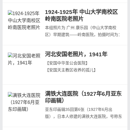
1924年9月7日，这是一个应该被历史记住
1924-1925年 中山大学南校区
的日子。这一天，8名中国女学生步入华西
岭南医院老照片
协和大学行政管理大楼，正式成为大学生。
华西协和大学也成了中国西部第一所男女同
本组照片为 广州 康乐园（中山大学南校
校的大学。8名女大学生分别学习医学、文
区）早期建筑——岭南医院，拍摄时间为：
学、和...
1924-1925年 。《岭南大学校报》1947年
第17期：“岭南医院（1925）为附近村民及
河北安国老照片，1941年
校工施医留医之用。”有可能也是同时为村
民提供医治。照片预览见：...
【安国中华圣公会医院】
【安国天主教区收养的孤儿】
【安国天主教区收养的孤儿】
【安国城内的老人和孩子】
【安国城内民居】
满铁大连医院（1927年6月亚东
【安国城内药材街】
印画辑）
【安国城内的药材街】
亚东印画辑35回第6张（1927年6月出
【安国药王庙】
版），日本人修建的满铁大连医院，号称东
【安国女孩和她的弟弟】...
洋第一的医院，1925年12月竣工，耗资