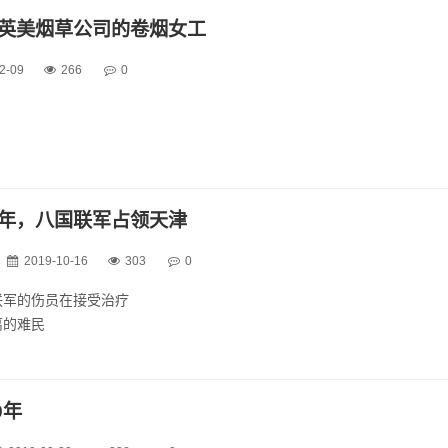
国工部局大楼（戈登堂，维多利亚道）。】
津英美烟草公司的卷烟女工
多利亚花园。】
河码头。】
2-09
266
0
外】
.
0年，八国联军占领天津
2019-10-16
303
0
联军的伤员在接受治疗
离的难民
国联军的士兵在休息
国联军的士兵在休息；图右为天津城墙
街道
9年
居民
天津难民