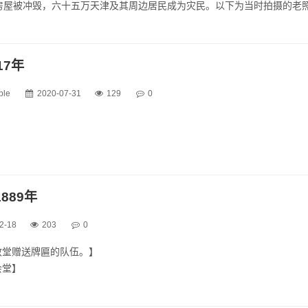
间房屋被冲毁，六十五万天津及其周边居民成为灾民。以下为当时拍摄的老
间，悲惨的天津城市景象。1939年8月，华北地区普降暴雨，海河上游
猛涨，洪水汇成一片。1939年8月20日，陈...
17年
ble
2020-07-31
129
0
889年
2-18
203
0
教堂赠送牌匾的队伍。】
会堂】
鼓楼上看到的街景。】
墙；约在今南马路位置。】