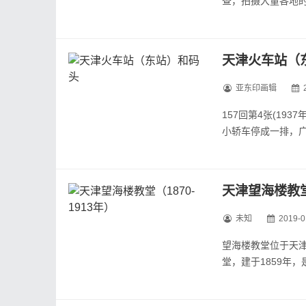
查，拍摄大量各地的
月出版成《亚东印画
今历史烽烟散尽，照
天津火车站（
亚东印画辑
157回第4张(19
小轿车停成一排，
157回第3张(1
铁等物资。
157回第2张(193
天津望海楼教堂（
未知
2019-0
望海楼教堂位于天
堂，建于1859年
结构，正面有三座塔
重要遗址，1988年