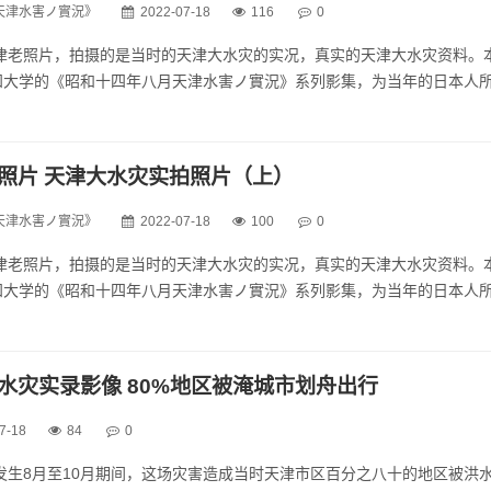
天津水害ノ實況》
2022-07-18
116
0
天津老照片，拍摄的是当时的天津大水灾的实况，真实的天津大水灾资料。
知大学的《昭和十四年八月天津水害ノ實況》系列影集，为当年的日本人
组明信片构成，本组为下集系列明信片。可惜日本爱知大学此次分享出来
有640，所以此组照片没有高清大图分享哦...
老照片 天津大水灾实拍照片（上）
天津水害ノ實況》
2022-07-18
100
0
天津老照片，拍摄的是当时的天津大水灾的实况，真实的天津大水灾资料。
知大学的《昭和十四年八月天津水害ノ實況》系列影集，为当年的日本人
组明信片构成，本组为上集系列明信片。可惜日本爱知大学此次分享出来
有640，所以此组照片没有高清大图分享哦...
大水灾实录影像 80%地区被淹城市划舟出行
7-18
84
0
是发生8月至10月期间，这场灾害造成当时天津市区百分之八十的地区被洪