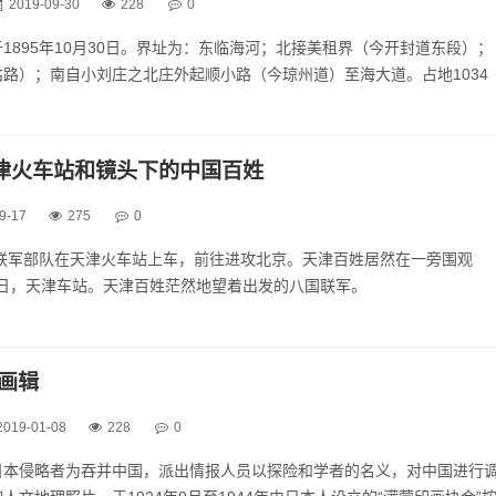
2019-09-30
228
0
门里附近
1895年10月30日。界址为：东临海河；北接美租界（今开封道东段）；
城墙...
路）；南自小刘庄之北庄外起顺小路（今琼州道）至海大道。占地1034
津火车站和镜头下的中国百姓
天津俄租界分西区与东区，俄租界西区位于今天的河北区，俄租界东区位
面积仅...
9-17
275
0
国联军部队在天津火车站上车，前往进攻北京。天津百姓居然在一旁围观
月3日，天津车站。天津百姓茫然地望着出发的八国联军。
军将军械装上火车准备进攻北京，有的百姓还接受联军的雇佣，帮助他们搬
，抵达天津车站的法国军队。图为1900年，八国联军...
画辑
2019-01-08
228
0
日本侵略者为吞并中国，派出情报人员以探险和学者的名义，对中国进行