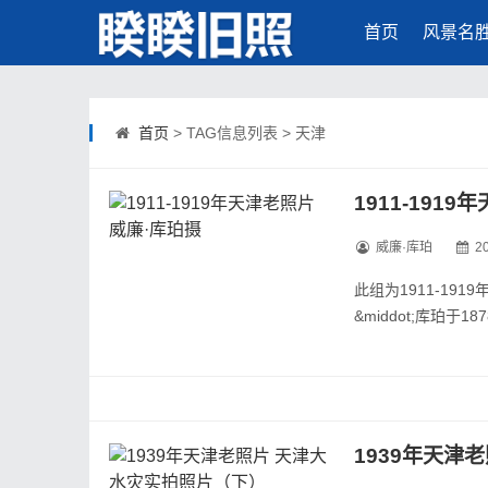
首页
风景名
首页
> TAG信息列表 > 天津
1911-191
威廉·库珀
2
此组为1911-191
&middot;库珀
教授，用英语和法语
劳工军（CLC）少尉
1939年天津