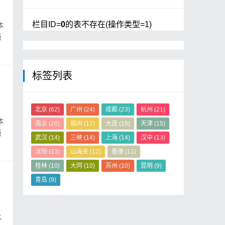
栏目ID=
0
的表不存在(操作类型=1)
本
所
的
标签列表
北京
(62)
广州
(24)
成都
(23)
杭州
(21)
本
南京
(20)
福州
(17)
大连
(15)
天津
(15)
所
武汉
(14)
三峡
(14)
上海
(14)
汉中
(13)
的
沈阳
(13)
山海关
(12)
香港
(11)
桂林
(10)
大同
(10)
苏州
(10)
昆明
(9)
青岛
(9)
水