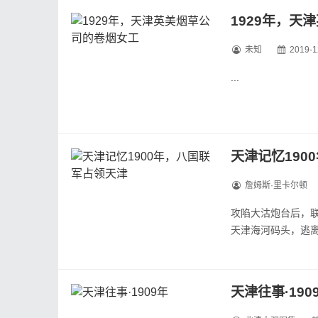
【天津英租界，英
1929年，天
【天津英租界，维
【天津英租界，海
未知
2019-1
【洪水中的天津城
...
【洪水中的天津城..
天津记忆190
詹姆斯·里卡尔顿
攻陷大沽炮台后，
天津海河码头，逃
天津外国租界，八
攻陷天津城后，八
战火后的天津城内
天津往事·190
战火后的天津城内
躲避在外国教堂的