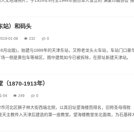
人文地理照片，于1924年9月至1944年由日本人设立的“满蒙印画协会”
辑》，共15辑，每辑按月出版不同回合，每回10张，总计2000多张。如
片中的景象也已不存，片中所记...
东站）和码头
2019-01-08
232
0
37年8月出版)，始建与1888年的天津东站，又称老龙头火车站，车站门口豪
广场一侧是黄包车等候区，图中建筑如今已被拆除，在原址新建天津站。
937年8月出版)，天津码头，对外输出大多是棉花羊毛，输入是棉布、粮食、
7年8月出版)，塘沽口的码头。...
1870-1913年）
1-04
249
0
津市河北区狮子林大街西端北侧，以其旧址望海楼而得名，旧称圣母得胜
，是天主教传入天津后建造的第一座教堂。望海楼教堂坐北面南，为石基砖
楼，远望呈笔架形，具有欧洲哥特式建筑风格。该教堂作为“天津教案”的
被国务院列为国家重点文物保护...