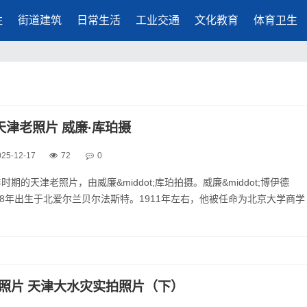
胜
街道建筑
日常生活
工业交通
文化教育
体育卫生
9年天津老照片 威廉·库珀摄
025-12-17
72
0
9年时期的天津老照片，由威廉&middot;库珀拍摄。威廉&middot;博伊德
于1878年出生于北爱尔兰贝尔法斯特。1911年左右，他被任命为北京大学商学
授课。库珀加入了华北英国志愿军，后来于1917年2月12日被任命为中
。他曾在法国CLC服役。他升任上尉，1919年辞去军...
老照片 天津大水灾实拍照片（下）