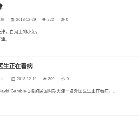
津
迈耶
2018-12-29
222
0
，天津，白河上的小船。
天津。
天津,河边的教堂...
医生正在看病
ble
2018-12-19
200
0
 David Gamble拍摄的民国时期天津一名外国医生正在看病。...