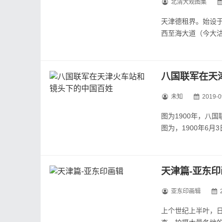
北清大观图集
沦陷后，天津城南
天津德租界。始设于
八国联军占领下的天津
西至海大道（今大沽
亩。
天津海河码头
天津雪景
八国联军在天
天津俄租界教堂。
今天的河东区，俄租界
未知
2019-0
图为1900年，八
图为，1900年6
图为1900年，联
军火。
图为1900年，天津
天津篇-亚东印
亚东印画辑
上个世纪上半叶，