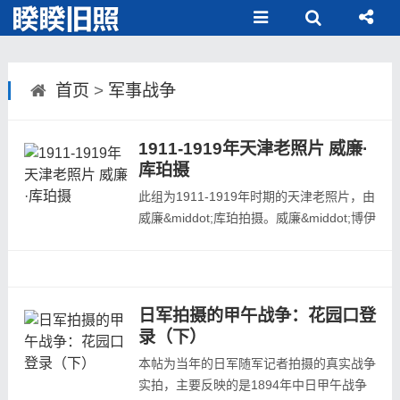
首页
>
军事战争
1911-1919年天津老照片 威廉·
库珀摄
此组为1911-1919年时期的天津老照片，由
威廉&middot;库珀拍摄。威廉&middot;博伊
德&middot;库珀于1878年出生于北爱尔兰
贝尔法斯特。1911年左右，他被任命为北
京大学商学教授，用英语和法语授课。库珀
加入了华北英国志愿军，后来于1917年2月
日军拍摄的甲午战争：花园口登
12日被任命为中国劳工军（CLC）少尉。
录（下）
他曾在法国CLC服役。他升任上尉，1919
本帖为当年的日军随军记者拍摄的真实战争
年辞去军...
实拍，主要反映的是1894年中日甲午战争