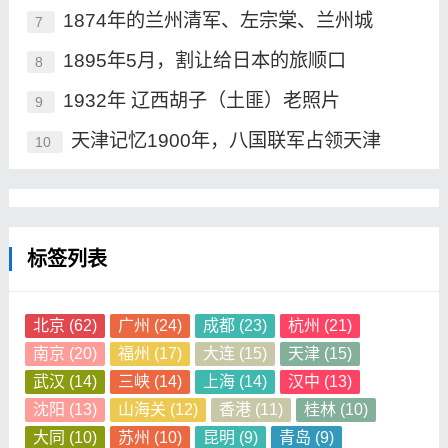
1874年的兰州清军、左宗棠、兰州城
7
1895年5月，割让给日本的旅顺口
8
1932年 辽西胡子（土匪）老照片
9
天津记忆1900年，八国联军占领天津
10
标签列表
北京
(62)
广州
(24)
成都
(23)
杭州
(21)
南京
(20)
福州
(17)
大连
(15)
天津
(15)
武汉
(14)
三峡
(14)
上海
(14)
汉中
(13)
沈阳
(13)
山海关
(12)
香港
(11)
桂林
(10)
大同
(10)
苏州
(10)
昆明
(9)
青岛
(9)