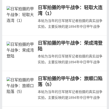
自日本陆军参谋本部陆地测量部写真班《日
日军拍摄的甲午战争：轻取大连
清战争写真帖》、龟井兹明《明治二十七八
湾（1）
年战役写真帖》等日本当年发行的战争画
报。 本文为第二组照片展示，欢迎预览：
本帖为当年的日军随军记者拍摄的真实战争
大连湾天后宫门楼内部大连湾天后宫内塑像
实拍，主要反映的是1894年中日甲午战争
大...
中日本轻取大连湾的战场状况，照片主要取
自日本陆军参谋本部陆地测量部写真班《日
日军拍摄的甲午战争：荣成湾登
清战争写真帖》、龟井兹明《明治二十七八
陆
年战役写真帖》等日本当年发行的战争画
报。大连湾山形左右拱抱，东南面临海湾，
本帖为当年的日军随军记者拍摄的真实战争
三山岛屏障于前，湾之中央有两半岛突伸
实拍，主要反映的是1894年中日甲午战争
湾...
中日本在山东荣成湾登陆的战场状况，照片
主要取自日本陆军参谋本部陆地测量部写真
日军拍摄的甲午战争：旅顺口陷
班《日清战争写真帖》、龟井兹明《明治二
落（5）
十七八年战役写真帖》等日本当年发行的战
争画报。
本帖为当年的日军随军记者拍摄的真实战争
实拍，主要反映的是1894年中日甲午战争
军在1894年11月底攻占了旅顺口北洋海军
中日本攻陷旅顺口的战场状况，照片主要取
基地之后，为寻求与清军进行...