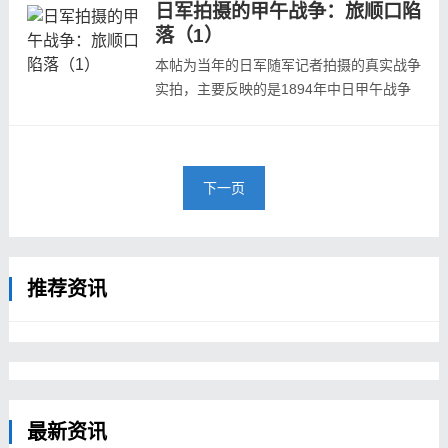
日军拍摄的甲午战争：旅顺口陷
清战争写真帖》、龟井兹明《明治二十七八
落（1）
年战役写真帖》等日本当年发行的战争画
报。本组为第二组照片，预览如下：老蛎嘴
本帖为当年的日军随军记者拍摄的真实战争
炮台老蛎嘴炮台老蛎嘴炮台与行营炮台间
实拍，主要反映的是1894年中日甲午战争
兵...
中日本攻陷旅顺口的战场状况，照片主要取
自日本陆军参谋本部陆地测量部写真班《日
清战争写真帖》、龟井兹明《明治二十七八
年战役写真帖》等日本当年发行的战争画
下一页
报。旅顺口位于辽东半岛最南端，与威海卫
隔海相望，共扼渤海的门户。1880年，清
政...
推荐资讯
最新资讯