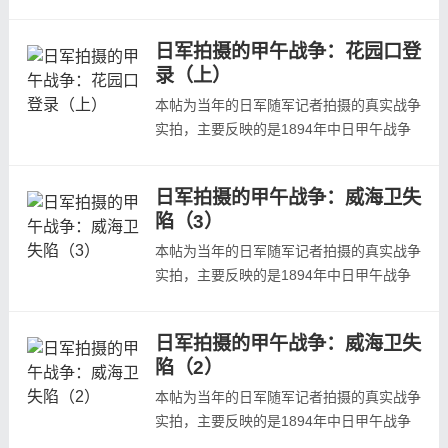
中日本登录花园口的战场状况，照片主要取
自日本陆军参谋本部陆地测量部写真班《日
日军拍摄的甲午战争：花园口登
清战争写真帖》、龟井兹明《明治二十七八
录（上）
年战役写真帖》等日本当年发行的战争画
报。甲午战争中日军花园口登录相关背景介
本帖为当年的日军随军记者拍摄的真实战争
绍见：花园口日军登陆艇花园口物资登陆
实拍，主要反映的是1894年中日甲午战争
场...
中日本登录花园口的战场状况，照片主要取
自日本陆军参谋本部陆地测量部写真班《日
日军拍摄的甲午战争：威海卫失
清战争写真帖》、龟井兹明《明治二十七八
陷（3）
年战役写真帖》等日本当年发行的战争画
报。花园口位于辽东半岛东侧黄海岸一小海
本帖为当年的日军随军记者拍摄的真实战争
湾(今大连市庄河县西南)。南与大连长山
实拍，主要反映的是1894年中日甲午战争
群...
中日本在山东威海卫攻破清军防守的战场状
况，照片主要取自日本陆军参谋本部陆地测
日军拍摄的甲午战争：威海卫失
量部写真班《日清战争写真帖》、龟井兹明
陷（2）
《明治二十七八年战役写真帖》等日本当年
发行的战争画报。本集为第三集，欢迎预
本帖为当年的日军随军记者拍摄的真实战争
览。鹿角嘴炮台，日军炮击刘公岛鹿角嘴
实拍，主要反映的是1894年中日甲午战争
炮...
中日本在山东威海卫攻破清军防守的战场状