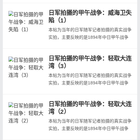
况，照片主要取自日本陆军参谋本部陆地测
日军拍摄的甲午战争：威海卫失
量部写真班《日清战争写真帖》、龟井兹明
陷（1）
《明治二十七八年战役写真帖》等日本当年
发行的战争画报。本集为第二集，欢迎预
本帖为当年的日军随军记者拍摄的真实战争
览。黄土崖炮台黄土崖炮台全景祭祀炮台
实拍，主要反映的是1894年中日甲午战争
一...
中日本在山东威海卫攻破清军防守的战场状
况，照片主要取自日本陆军参谋本部陆地测
日军拍摄的甲午战争：轻取大连
量部写真班《日清战争写真帖》、龟井兹明
湾（3）
《明治二十七八年战役写真帖》等日本当年
发行的战争画报。1月25日，设于荣成的山
本帖为当年的日军随军记者拍摄的真实战争
东作战军司令部发出向威海卫进军的命
实拍，主要反映的是1894年中日甲午战争
令，...
中日本轻取大连湾的战场状况，照片主要取
自日本陆军参谋本部陆地测量部写真班《日
日军拍摄的甲午战争：轻取大连
清战争写真帖》、龟井兹明《明治二十七八
湾（2）
年战役写真帖》等日本当年发行的战争画
报。 本文为第三组照片展示，欢迎预览：
本帖为当年的日军随军记者拍摄的真实战争
和尚岛中炮台和尚岛中炮台内部和尚岛中炮
实拍，主要反映的是1894年中日甲午战争
台...
中日本轻取大连湾的战场状况，照片主要取