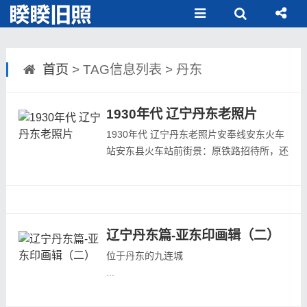
首页
> TAG信息列表 > 丹东
1930年代 辽宁丹东老照片
1930年代 辽宁丹东老照片安奉线安东火车
站安东县火车站前街景：原铁路招待所，还
有原第一百货商清晰可见鸭绿江镇江山公园
远望丹东市街位于安东县大和桥通的“日满
旅馆”，后来的安东第一百货商店安东县街
景：丹东中富街安东县全景安东县街景市场
通...
辽宁丹东篇-亚东印画辑（二）
位于丹东的九连城
...