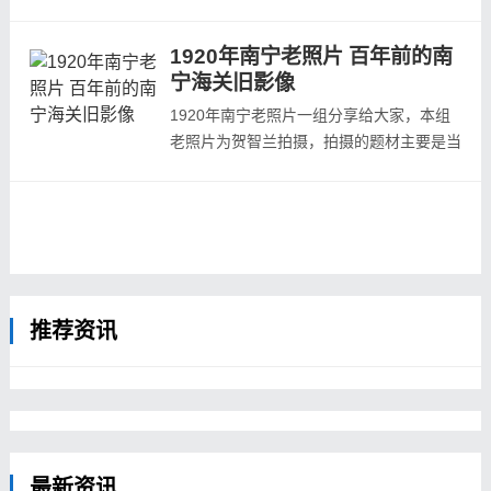
工作人员拍摄，所以出现了大量南宁海关相
关的影像。清光绪三十三年二月初四
1920年南宁老照片 百年前的南
（1907年3月17日），南宁海关正式成立，
宁海关旧影像
这是南宁对外开放的开始。海关公署设在南
宁河堤路7号（今广西jun区院内），税务司
1920年南宁老照片一组分享给大家，本组
公馆设在南宁河堤路6号（今广西人民出版
老照片为贺智兰拍摄，拍摄的题材主要是当
社内）...
时的南京海关及相关题材。贺智兰（R. F.
C. Hedgeland, 1874-?），英国人，1897
年大学毕业，次年5月进入中国琼州海关。
他曾在中国很多地方的海关任职，1926年
任琼海关税务司（相当于海关关长）。他精
通汉语，会说流利的普通话和广州话，留下
大量...
推荐资讯
最新资讯