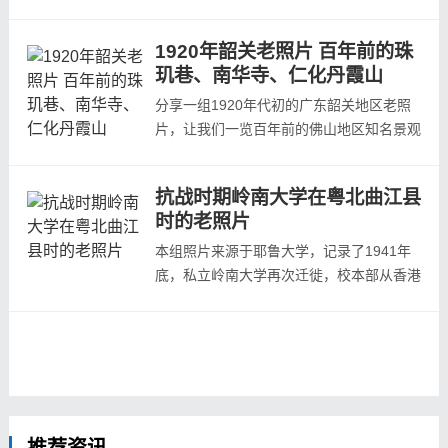
级市，古称韶州，得名于丹霞的名山韶石
山，取韶石之名改东衡州为韶州，之后历朝
1920年韶关老照片 百年前的珠
沿袭。元鼎六年设曲江县时，便以韶关为县
玑巷、南华寺、仁化丹霞山
治。韶州得名韶关始于明清之际，在今韶关
市区先后设立水陆三个税关收税，俗称韶
分享一组1920年代初的广东韶关地区老照
关。下面我们就一起来看这组韶关的老照片
片，让我们一览百年前的佛山地区知名景观
吧...
珠玑巷、南华寺、仁化丹霞山等地风貌本组
照片出自由日本人森清太郎编撰的《岭南纪
抗战时期岭南大学在粤北曲江县
胜》一书。 本书原名叫《广东名胜史迹》
时的老照片
又名《粤古稽真》1922年广东岳阳堂药行
发行所发行。以下为本书中韶关部分的相关
本组照片来源于耶鲁大学，记录了1941年
照片，现在整理出来供大家阅览。珠玑古
底，私立岭南大学再次迁徙，校本部从香港
巷...
迁于曲江县仙人庙大村（今韶关市浈江区犁
市镇大村）。照片上看当时学校还没有完成
建设，但是这些简陋的临时建筑却都以广州
河南康乐园建筑的名称命名。1884年，美
国在华传教牧师香便文（B.C.Henry）和哈
巴（A.P.Happer）拟在广州筹办高等学堂
一所...