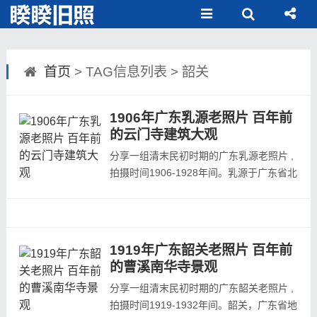
首页
> TAG信息列表 > 韶关
1906年广东乳源老照片 百年前
的云门寺建筑大观
分享一组清末民初时期的广东乳源老照片 ,
拍摄时间1906-1928年间。乳源于广东省北
部、韶关市区西部，东邻韶关市武江区，西
连清远市阳山县，南毗清远英德市，北与乐
昌市接壤，西北角与湖南宜章县相依，是广
东省3个少数民族自治县之一。南宋乾道三
1919年广东韶关老照片 百年前
年（公元1167年）置乳源县，因县北丰岗
的曹溪南华寺景观
岭溶洞盛产石钟乳，洞中有源泉流出而得
分享一组清末民初时期的广东韶关老照片 ,
名...
拍摄时间1919-1932年间。韶关，广东省地