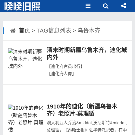
首页
> TAG信息列表 > 乌鲁木齐
清末时期新疆乌鲁木齐，迪化城
内外
【迪化府官员出行】
【迪化府人像】
【迪化红山寺庙建筑群】
【迪化建筑】
【迪化新疆机器局】
【迪化新疆机器局管理人员】
1910年的迪化（新疆乌鲁木
【迪化鉴湖】
齐）老照片-莫理循
【迪化富家公子】
澳大利亚人乔治&middot;沃尼斯特&middot;
【迪化府官员】...
莫理循，《泰晤士报》驻华特派记者，在中