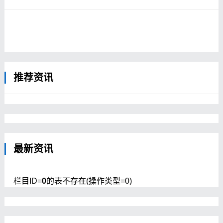
国生活了20余年，1912-1920年间担任中
华民国总统政治顾问。1910年，莫理循开
始半年之久的中国西部考察，从陕西咸阳出
发，下面均为迪化（现乌鲁木齐）的风土人
情。
乌鲁木齐南关文昌阁
推荐资讯
街道
关帝庙前的塔楼
四川会馆
万寿宫
巡抚衙门...
最新资讯
栏目ID=
0
的表不存在(操作类型=0)