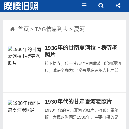
首页
> TAG信息列表 > 夏河
1936年的甘南夏河拉卜楞寺老
照片
拉卜楞寺，位于甘肃省甘南藏族自治州夏河
县，藏语全称为：“噶丹夏珠达尔吉扎西益
苏奇具琅”，意思为具喜讲修兴吉祥右旋
寺。简称扎西奇寺，一般称为拉卜楞寺。拉
卜楞寺是藏语“拉章”的变音，意思为活佛大
师的府邸。是藏传佛教格鲁派六大寺院之
1930年代的甘肃夏河老照片
一，被世界誉为“世界藏学府”。鼎盛时期，
1930年代的甘肃夏河老照片，摄影：霍尔
僧侣...
顿，大概的时间是1936年，主要拍摄的是
位于甘肃夏河县的拉卜楞寺及设在其中的夏