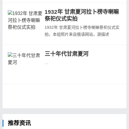
河市场。
1932年 甘肃夏河拉卜楞寺喇嘛
祭祀仪式实拍
【夏河市场】
1932年 甘肃夏河拉卜楞寺喇嘛祭祀仪式实
拍，本组照片来自俄语网站，源描述
“Танцы Тибетских лам. 1932”，大概意
思：跳舞的西藏喇嘛 1932年。根据文中图
【夏河市场】
三十年代甘肃夏河
片描述来看，拍摄的应该是甘肃夏河的拉卜
楞寺。以下照片描述中俄语为原描述，后面
...
汉字为机器翻译结果，求大神给准确翻译
下。应该是某种祭祀...
【位于拉卜楞寺的夏河市场】
【拉卜楞寺】拉卜楞寺简称扎西奇寺，藏语
意为活佛大师的府邸；位置在甘肃省（甘南
藏族自治州）夏河县城西。...
推荐资讯