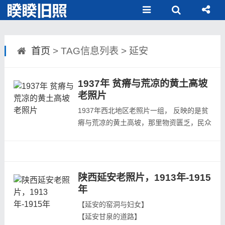
首页
> TAG信息列表 > 延安
1937年 贫瘠与荒凉的黄土高坡
老照片
1937年西北地区老照片一组， 反映的是贫
瘠与荒凉的黄土高坡，那里物资匮乏，民众
生活十分艰难。这组照片是抗日战争时期，
瑞士摄影师Walter Bosshard（瓦尔特
&middot;博斯哈特）所摄。早在1930年代
初就居住在中国长达十年之久。时任瑞士新
陕西延安老照片，1913年-1915
苏黎世新闻社记者瓦尔特&middot;博斯哈特
年
先后于1938年和1947年两次来到延安和解
【延安的窑洞与妇女】
放区采...
【延安甘泉的道路】