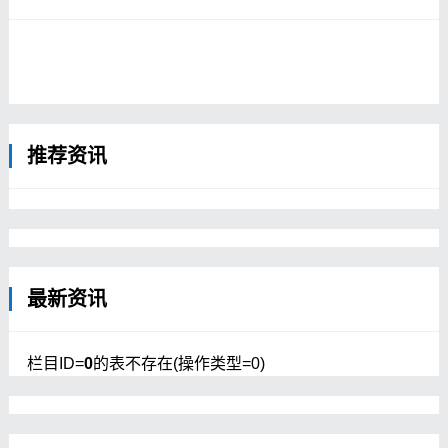
【延安万佛寺】
【延安万佛寺】
【延安圪针滩古渡口】
【延安延川附近的砖桥】
【延安桥山地区】
【延安黄帝陵】
【延安延长油田】清朝光绪三十一年
推荐资讯
（1905年），延安延长发现天然油矿；二
年后，产出石油。...
最新资讯
栏目ID=
0
的表不存在(操作类型=0)