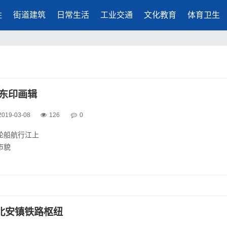
胜
街道建筑
日常生活
工业交通
文化教育
体育卫生
亚东印画辑
2019-03-08
126
0
，轮船航行江上
市貌
中央大街
河的山东商会
旁的道路
的海兰泡
北安镇铁路枢纽
场