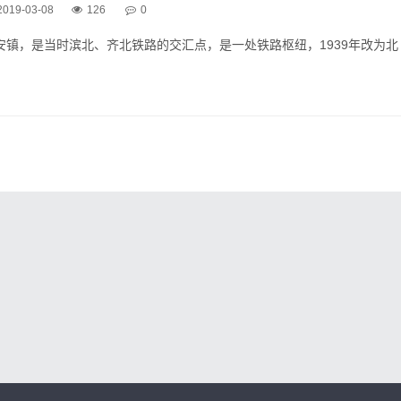
餐馆
2019-03-08
126
0
头
北安镇，是当时滨北、齐北铁路的交汇点，是一处铁路枢纽，1939年改为北
附近，雨后的道路...