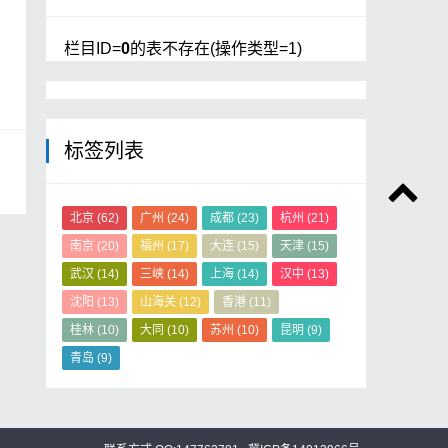
栏目ID=
0
的表不存在(操作类型=1)
标签列表
北京
(62)
广州
(24)
成都
(23)
杭州
(21)
南京
(20)
福州
(17)
大连
(15)
天津
(15)
武汉
(14)
三峡
(14)
上海
(14)
汉中
(13)
沈阳
(13)
山海关
(12)
香港
(11)
桂林
(10)
大同
(10)
苏州
(10)
昆明
(9)
青岛
(9)