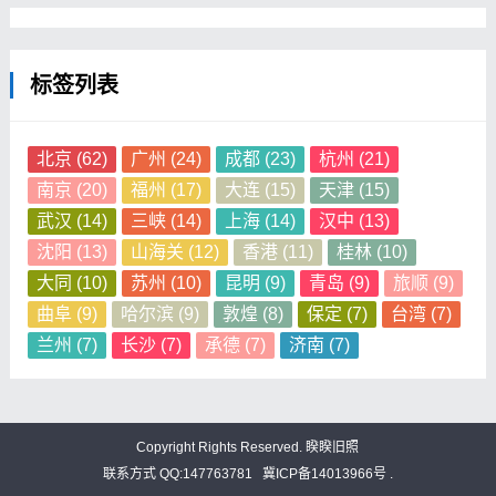
标签列表
北京
(62)
广州
(24)
成都
(23)
杭州
(21)
南京
(20)
福州
(17)
大连
(15)
天津
(15)
武汉
(14)
三峡
(14)
上海
(14)
汉中
(13)
沈阳
(13)
山海关
(12)
香港
(11)
桂林
(10)
大同
(10)
苏州
(10)
昆明
(9)
青岛
(9)
旅顺
(9)
曲阜
(9)
哈尔滨
(9)
敦煌
(8)
保定
(7)
台湾
(7)
兰州
(7)
长沙
(7)
承德
(7)
济南
(7)
Copyright Rights Reserved.
睽睽旧照
联系方式 QQ:147763781
冀ICP备14013966号 .