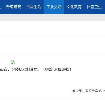
胜
街道建筑
日常生活
工业交通
文化教育
体育卫生
间，南京，金陵机器制造局。（约翰·汤姆逊/摄）
>
1912年，南京火车站