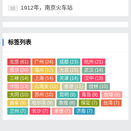
1912年，南京火车站
10
标签列表
北京
(61)
广州
(24)
成都
(23)
杭州
(21)
南京
(20)
福州
(17)
大连
(15)
武汉
(14)
三峡
(14)
上海
(14)
天津
(14)
汉中
(13)
沈阳
(13)
山海关
(12)
香港
(11)
桂林
(10)
大同
(10)
苏州
(10)
昆明
(9)
青岛
(9)
旅顺
(9)
曲阜
(9)
哈尔滨
(9)
敦煌
(8)
保定
(7)
台湾
(7)
兰州
(7)
长沙
(7)
承德
(7)
济南
(7)