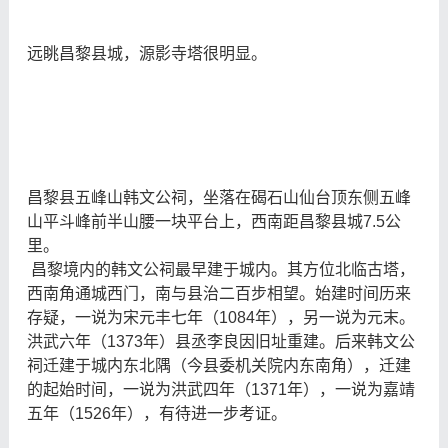
远眺昌黎县城，源影寺塔很明显。
昌黎县五峰山韩文公祠，坐落在碣石山仙台顶东侧五峰
山平斗峰前半山腰一块平台上，西南距昌黎县城7.5公
里。
昌黎境内的韩文公祠最早建于城内。其方位北临古塔，
西南角通城西门，南与县治二百步相望。始建时间历来
存疑，一说为宋元丰七年（1084年），另一说为元末。
洪武六年（1373年）县丞李良因旧址重建。后来韩文公
祠迁建于城内东北隅（今县委机关院内东南角），迁建
的起始时间，一说为洪武四年（1371年），一说为嘉靖
五年（1526年），有待进一步考证。