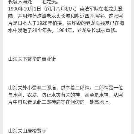
长城入海处——老龙头。
1900年10月1日（闰月八月初八）英法军队在老龙头登
陆，并用炸药炸毁老龙头长城和附近四座庙宇。这张照
片是日本人于1928年拍摄，被炸毁的老龙头残基已在海
水中浸泡了28个年头。1984年，老龙头长城被重修。
山海关下繁华的商业街
山海关外小蜀峡二郎庙，供奉着二郎神。二郎神是一位
与水利、农耕、防止水灾有关的神，甚至是水神，从照
片中可以看见此二郎神庙守在河边的一处高地上。
山海关山居楼贤寺