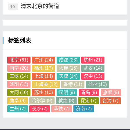
清末北京的街道
10
标签列表
北京
(61)
广州
(24)
成都
(23)
杭州
(21)
南京
(20)
福州
(17)
大连
(15)
武汉
(14)
三峡
(14)
上海
(14)
天津
(14)
汉中
(13)
沈阳
(13)
山海关
(12)
香港
(11)
桂林
(10)
大同
(10)
苏州
(10)
昆明
(9)
青岛
(9)
旅顺
(9)
曲阜
(9)
哈尔滨
(9)
敦煌
(8)
保定
(7)
台湾
(7)
兰州
(7)
长沙
(7)
承德
(7)
济南
(7)