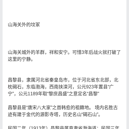
山海关外的坟冢
山海关城外的羊群，祥和安宁。可惜3年后战火就打破了
这里的宁静。
昌黎县，隶属河北省秦皇岛市，位于河北省东北部，北
枕碣石，东临渤海，西南挟滦河，公元923年置县“广
宁”，公元1189年取“黎庶昌盛”之意定名“昌黎”
昌黎县是“唐宋八大家”之首韩愈的祖籍地。 境内名胜古
迹有建于金代的源影寺塔，历史名山“碣石山”。
民国二年（1913年）昌黎县属直隶省渤海道；民国三年