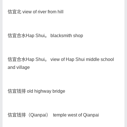
信宜北 view of river from hill
信宜合水Hap Shui。 blacksmith shop
信宜合水Hap Shui。 view of Hap Shui middle school
and village
信宜钱排 old highway bridge
信宜钱排（Qianpai） temple west of Qianpai