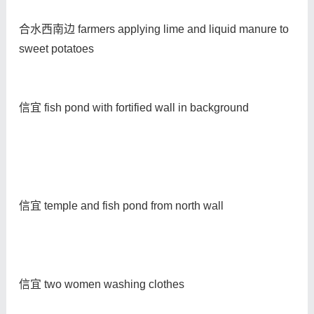
合水西南边 farmers applying lime and liquid manure to
sweet potatoes
信宜 fish pond with fortified wall in background
信宜 temple and fish pond from north wall
信宜 two women washing clothes