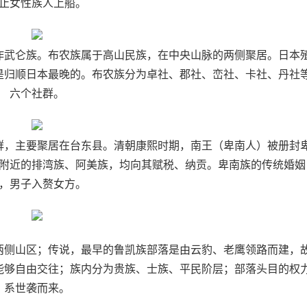
止女性族人上船。
作武仑族。布农族属于高山民族，在中央山脉的两侧聚居。日本
是归顺日本最晚的。布农族分为卓社、郡社、峦社、卡社、丹社
六个社群。
群，主要聚居在台东县。清朝康熙时期，南王（卑南人）被册封
附近的排湾族、阿美族，均向其赋税、纳贡。卑南族的传统婚姻
，男子入赘女方。
两侧山区；传说，最早的鲁凯族部落是由云豹、老鹰领路而建，
能够自由交往；族内分为贵族、士族、平民阶层；部落头目的权
系世袭而来。