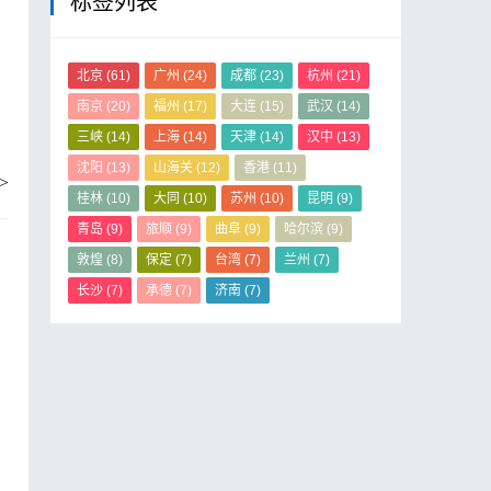
标签列表
，
北京
(61)
广州
(24)
成都
(23)
杭州
(21)
南京
(20)
福州
(17)
大连
(15)
武汉
(14)
三峡
(14)
上海
(14)
天津
(14)
汉中
(13)
沈阳
(13)
山海关
(12)
香港
(11)
>
桂林
(10)
大同
(10)
苏州
(10)
昆明
(9)
青岛
(9)
旅顺
(9)
曲阜
(9)
哈尔滨
(9)
敦煌
(8)
保定
(7)
台湾
(7)
兰州
(7)
长沙
(7)
承德
(7)
济南
(7)