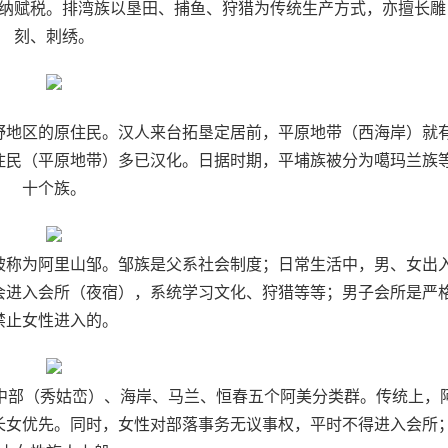
纳赋税。排湾族以垦田、捕鱼、狩猎为传统生产方式，亦擅长雕
刻、刺绣。
野地区的原住民。汉人来台拓垦定居前，平原地带（西海岸）就
住民（平原地带）多已汉化。日据时期，平埔族被分为噶玛兰族
十个族。
被称为阿里山邹。邹族是父系社会制度；日常生活中，男、女出
会进入会所（夜宿），系统学习文化、狩猎等等；男子会所是严
禁止女性进入的。
中部（秀姑峦）、海岸、马兰、恒春五个阿美分类群。传统上，
长女优先。同时，女性对部落事务无议事权，平时不得进入会所