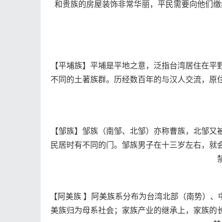
和贵族的房屋装饰非常华丽，平民需要向他们缴
【平埔族】平埔是平地之意，泛指台湾居住在平
不同的土著族群。历经数百年的与汉人交流，原
【邹族】邹族（南邹、北邹）亦称曹族，北邹又
民居时有不同的门。邹族男子在十三岁左右，就
【阿美族 】阿美族系分布为台湾北部（南势）、
美族归为母系社会；家族产业的继承上，家族的