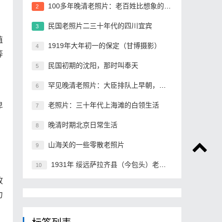
100多年晚清老照片：老百姓比想象的贫穷
2
民国老照片二三十年代的四川宜宾
3
殖
1919年大年初一的保定（甘博摄影）
4
等
民国初期的沈阳，那时叫奉天
5
罕见晚清老照片：大臣排队上早朝，格格承包晚清最高颜值
6
卑
老照片：三十年代上海滩的白领生活
7
晚清时期北京日常生活
8
山海关的一些零散老照片
9
1931年 绥远萨拉齐县（今包头）老照片
10
故
力