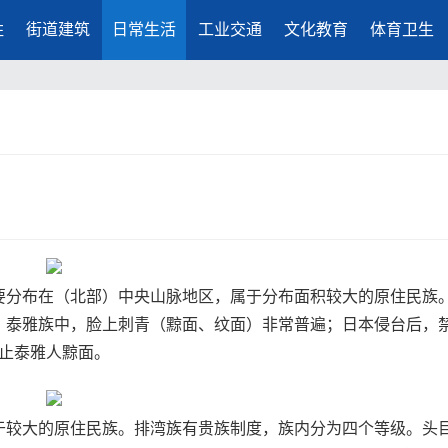
胜
街道建筑
日常生活
工业交通
文化教育
体育卫生
要分布在（北部）中央山脉地区，属于分布面积较大的原住民族
。泰雅族中，脸上刺青（黥面、纹面）非常普遍；日本侵台后，
止泰雅人黥面。
于较大的原住民族。排湾族有贵族制度，族内分为四个等级。头