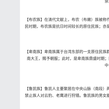
禁
【布农族】在清代文献上，布农（布嫩）族被称
民时期，布农族是抗日时间较长的原住民族；亦
【卑南族】卑南族属于台湾东部的一支原住民族
南大王，赐予朝服；此时，是卑南族鼎盛时期；
中
【鲁凯族】鲁凯人主要聚居在中央山脉（南段）
禁止族人对云豹、老鹰进行狩猎。鲁凯族的男女