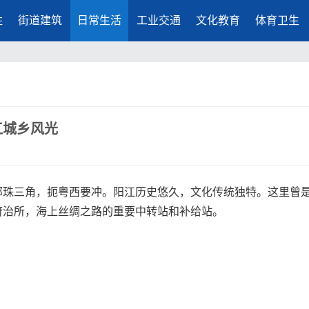
胜
街道建筑
日常生活
工业交通
文化教育
体育卫生
江城乡风光
邻珠三角，扼粤西要冲。阳江历史悠久，文化传统独特。这里曾
府治所，海上丝绸之路的重要中转站和补给站。