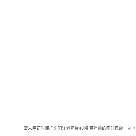
>
清末民初时期广东阳江老照片48幅 百年前的阳江风貌一览