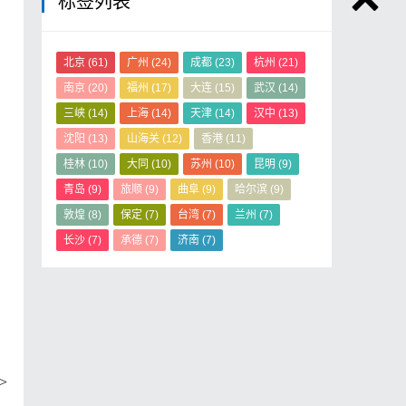
标签列表
北京
(61)
广州
(24)
成都
(23)
杭州
(21)
南京
(20)
福州
(17)
大连
(15)
武汉
(14)
三峡
(14)
上海
(14)
天津
(14)
汉中
(13)
沈阳
(13)
山海关
(12)
香港
(11)
桂林
(10)
大同
(10)
苏州
(10)
昆明
(9)
青岛
(9)
旅顺
(9)
曲阜
(9)
哈尔滨
(9)
敦煌
(8)
保定
(7)
台湾
(7)
兰州
(7)
长沙
(7)
承德
(7)
济南
(7)
>