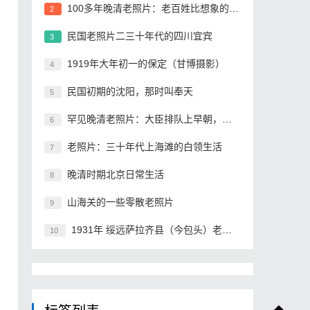
100多年晚清老照片：老百姓比想象的贫穷
2
民国老照片二三十年代的四川宜宾
3
1919年大年初一的保定（甘博摄影）
4
民国初期的沈阳，那时叫奉天
5
罕见晚清老照片：大臣排队上早朝，格格承包晚清最高颜值
6
老照片：三十年代上海滩的白领生活
7
晚清时期北京日常生活
8
山海关的一些零散老照片
9
1931年 绥远萨拉齐县（今包头）老照片
10