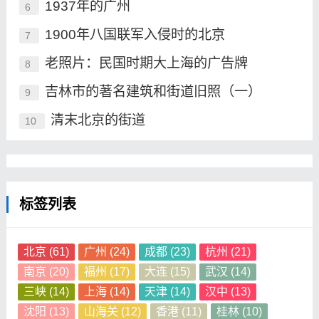
1937年的广州
6
1900年八国联军入侵时的北京
7
老照片：民国时期大上海的广告牌
8
吉林市的著名建筑和街道旧照（一）
9
清末北京的街道
10
标签列表
北京
(61)
广州
(24)
成都
(23)
杭州
(21)
南京
(20)
福州
(17)
大连
(15)
武汉
(14)
三峡
(14)
上海
(14)
天津
(14)
汉中
(13)
沈阳
(13)
山海关
(12)
香港
(11)
桂林
(10)