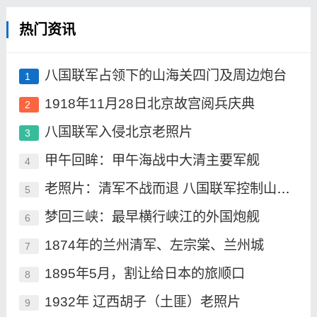
热门资讯
八国联军占领下的山海关四门及周边炮台
1
1918年11月28日北京故宫阅兵庆典
2
八国联军入侵北京老照片
3
甲午回眸：甲午海战中大清主要军舰
4
老照片：清军不战而退 八国联军控制山海关
5
梦回三峡：最早横行峡江的外国炮舰
6
1874年的兰州清军、左宗棠、兰州城
7
1895年5月，割让给日本的旅顺口
8
1932年 辽西胡子（土匪）老照片
9