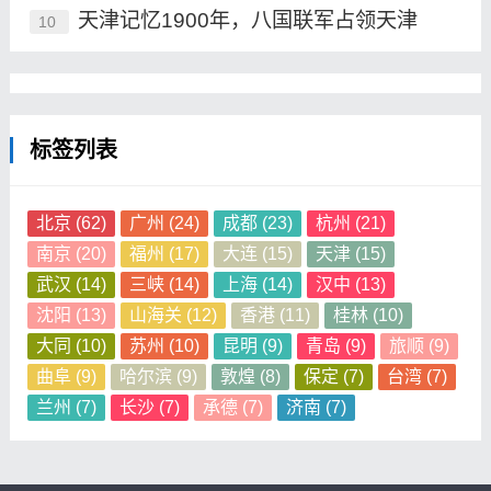
天津记忆1900年，八国联军占领天津
10
标签列表
北京
(62)
广州
(24)
成都
(23)
杭州
(21)
南京
(20)
福州
(17)
大连
(15)
天津
(15)
武汉
(14)
三峡
(14)
上海
(14)
汉中
(13)
沈阳
(13)
山海关
(12)
香港
(11)
桂林
(10)
大同
(10)
苏州
(10)
昆明
(9)
青岛
(9)
旅顺
(9)
曲阜
(9)
哈尔滨
(9)
敦煌
(8)
保定
(7)
台湾
(7)
兰州
(7)
长沙
(7)
承德
(7)
济南
(7)