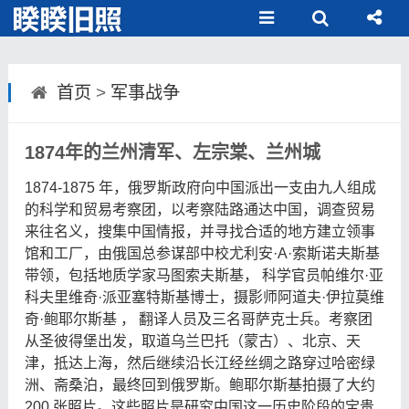
首页
>
军事战争
1874年的兰州清军、左宗棠、兰州城
1874-1875 年，俄罗斯政府向中国派出一支由九人组成
的科学和贸易考察团，以考察陆路通达中国，调查贸易
来往名义，搜集中国情报，并寻找合适的地方建立领事
馆和工厂，由俄国总参谋部中校尤利安·A·索斯诺夫斯基
带领，包括地质学家马图索夫斯基， 科学官员帕维尔·亚
科夫里维奇·派亚塞特斯基博士，摄影师阿道夫·伊拉莫维
奇·鲍耶尔斯基 ， 翻译人员及三名哥萨克士兵。考察团
从圣彼得堡出发，取道乌兰巴托（蒙古）、北京、天
津，抵达上海，然后继续沿长江经丝绸之路穿过哈密绿
洲、斋桑泊，最终回到俄罗斯。鲍耶尔斯基拍摄了大约
200 张照片。这些照片是研究中国这一历史阶段的宝贵