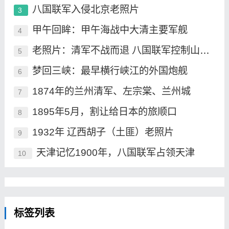
八国联军入侵北京老照片
3
甲午回眸：甲午海战中大清主要军舰
4
老照片：清军不战而退 八国联军控制山海关
5
梦回三峡：最早横行峡江的外国炮舰
6
1874年的兰州清军、左宗棠、兰州城
7
1895年5月，割让给日本的旅顺口
8
1932年 辽西胡子（土匪）老照片
9
天津记忆1900年，八国联军占领天津
10
标签列表