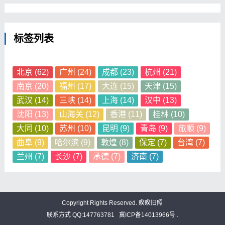
标签列表
北京
(62)
广州
(24)
成都
(23)
杭州
(21)
南京
(20)
福州
(17)
大连
(15)
天津
(15)
武汉
(14)
三峡
(14)
上海
(14)
汉中
(13)
沈阳
(13)
山海关
(12)
香港
(11)
桂林
(10)
大同
(10)
苏州
(10)
昆明
(9)
青岛
(9)
旅顺
(9)
曲阜
(9)
哈尔滨
(9)
敦煌
(8)
保定
(7)
台湾
(7)
兰州
(7)
长沙
(7)
承德
(7)
济南
(7)
Copyright Rights Reserved.
睽睽旧照
联系方式 QQ:147763781
冀ICP备14013966号 .