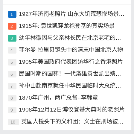
1927年济南老照片 山东大饥荒悲惨场景复现
1
1915年: 袁世凯穿龙袍登基的真实场景
2
幼年林徽因与父亲林长民在北京老宅的一张合影
3
菲尔曼·拉里贝镜头中的清末中国北京人物
4
1905年美国政府代表团访华行之香港照片
5
民国时期的国葬！一代枭雄袁世凯出殡当天
6
孙中山赴南京就任中华民国临时大总统的当日照片
7
1870年广州，两广总督--李翰章
8
1908年12月12日溥仪登基大典时的老照片
9
英国人镜头下的义和团：义士在刑场被处斩，被俘壮士有骨气！
10