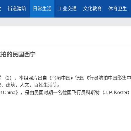
胜
街道建筑
日常生活
工业交通
文化教育
体育卫生
航拍的民国西宁
照片（2），本组照片出自《鸟瞰中国》德国飞行员航拍中国影集
貌、建筑，人文，百姓生活等。
s of China》，是由民国时期一名德国飞行员科斯特（J. P. Koster