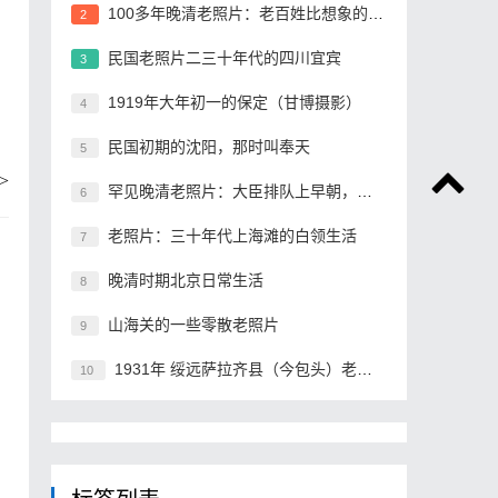
100多年晚清老照片：老百姓比想象的贫穷
2
民国老照片二三十年代的四川宜宾
3
1919年大年初一的保定（甘博摄影）
4
民国初期的沈阳，那时叫奉天
5
>
罕见晚清老照片：大臣排队上早朝，格格承包晚清最高颜值
6
老照片：三十年代上海滩的白领生活
7
晚清时期北京日常生活
8
山海关的一些零散老照片
9
1931年 绥远萨拉齐县（今包头）老照片
10