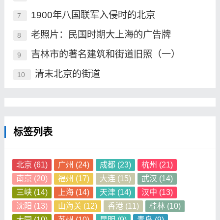
1900年八国联军入侵时的北京
7
老照片：民国时期大上海的广告牌
8
吉林市的著名建筑和街道旧照（一）
9
清末北京的街道
10
标签列表
北京
(61)
广州
(24)
成都
(23)
杭州
(21)
南京
(20)
福州
(17)
大连
(15)
武汉
(14)
三峡
(14)
上海
(14)
天津
(14)
汉中
(13)
沈阳
(13)
山海关
(12)
香港
(11)
桂林
(10)
大同
(10)
苏州
(10)
昆明
(9)
青岛
(9)