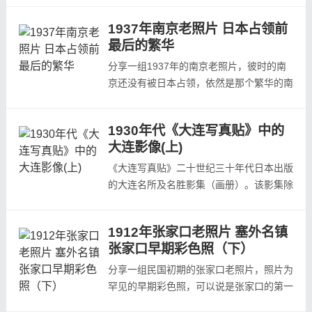
白照片，经手工上色高仿印刷后贴于书籍内
1937年南京老照片 日本占领前
页，每幅照片下方标有题名，照片四周都有
最后的繁华
丝绸刺绣的图案。本书前有胡适先生的介
绍。此为1927年上海商务印书馆出版，中
分享一组1937年的南京老照片，彼时的南
国国家图书馆藏本。小编将此书中的70多...
京还没有被日本占领，依然是那个繁华的南
京。本组照片出自当年日本人拍摄并出版发
行的杂志《亚东印画辑》第161回，本辑的
1930年代《大连写真贴》中的
发行时间为1937年12月，所以本组照片拍
大连影像(上)
摄时间早于1937年12月。1937年 南京 国
民政%府总统府原为明朝朱棣次子朱高熙的
《大连写真贴》二十世纪三十年代日本出版
汉王府，两江总督府所在地，太平天国改为
的大连名所及名胜影集（画册）。该影集除
天王...
了封面、扉页、封底等，共有正文18页，
每页有2幅照片，共计照片36幅，拍摄的是
1912年张家口老照片 塞外名镇
30年的大连名所、知名地标及工商业场
张家口早期彩色照（下）
所。每幅照片底下都有拍摄地点说明。本次
发布上集共其中的18幅老照片预览，让我
分享一组民国初期的张家口老照片，照片为
们一览日本统治下的大连30年代的样子。
罕见的早期彩色照，可以说是张家口的第一
大连码头...
张彩色老照片本组照片的拍摄者（整理者）