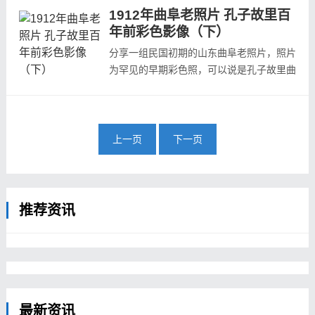
110年前的曲阜城市是什么样子，孔庙、孔
1912年曲阜老照片 孔子故里百
林又是什么样子？且随小编一起看来。本集
年前彩色影像（下）
为中集：...
分享一组民国初期的山东曲阜老照片，照片
为罕见的早期彩色照，可以说是孔子故里曲
阜的第一张真实彩色老照片，实为难得。
110年前的曲阜城市是什么样子，孔庙、孔
林又是什么样子？且随小编一起看来。本集
为下集：...
上一页
下一页
推荐资讯
最新资讯