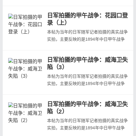
中日本登录花园口的战场状况，照片主要取
自日本陆军参谋本部陆地测量部写真班《日
日军拍摄的甲午战争：花园口登
清战争写真帖》、龟井兹明《明治二十七八
录（上）
年战役写真帖》等日本当年发行的战争画
报。甲午战争中日军花园口登录相关背景介
本帖为当年的日军随军记者拍摄的真实战争
绍见：花园口日军登陆艇花园口物资登陆
实拍，主要反映的是1894年中日甲午战争
场...
中日本登录花园口的战场状况，照片主要取
自日本陆军参谋本部陆地测量部写真班《日
日军拍摄的甲午战争：威海卫失
清战争写真帖》、龟井兹明《明治二十七八
陷（3）
年战役写真帖》等日本当年发行的战争画
报。花园口位于辽东半岛东侧黄海岸一小海
本帖为当年的日军随军记者拍摄的真实战争
湾(今大连市庄河县西南)。南与大连长山
实拍，主要反映的是1894年中日甲午战争
群...
中日本在山东威海卫攻破清军防守的战场状
况，照片主要取自日本陆军参谋本部陆地测
日军拍摄的甲午战争：威海卫失
量部写真班《日清战争写真帖》、龟井兹明
陷（2）
《明治二十七八年战役写真帖》等日本当年
发行的战争画报。本集为第三集，欢迎预
本帖为当年的日军随军记者拍摄的真实战争
览。鹿角嘴炮台，日军炮击刘公岛鹿角嘴
实拍，主要反映的是1894年中日甲午战争
炮...
中日本在山东威海卫攻破清军防守的战场状