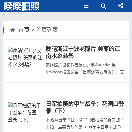
首页
> 首页列表
晚晴浙江宁波老照片 美丽的江
南水乡魅影
这组照片摄影作者是史丹利&middot;奥
&middot;格雷戈里（目前还需要考据），甚
至是不是拍摄的宁波也不能断定。但是这组
照片是江南水乡照片，清晰度好，保存好。
从照片中，我们可以直接了解江南水乡的社
会生活。河边的女孩是一道美丽的风景老百
日军拍摄的甲午战争：花园口登
姓出行乘坐的小船。图中这种渡船基本是短
录（下）
途，从此岸到彼岸。如果是长途的话，还
本帖为当年的日军随军记者拍摄的真实战争
是...
实拍，主要反映的是1894年中日甲午战争