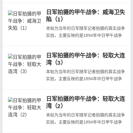
况，照片主要取自日本陆军参谋本部陆地测
日军拍摄的甲午战争：威海卫失
量部写真班《日清战争写真帖》、龟井兹明
陷（1）
《明治二十七八年战役写真帖》等日本当年
发行的战争画报。本集为第二集，欢迎预
本帖为当年的日军随军记者拍摄的真实战争
览。黄土崖炮台黄土崖炮台全景祭祀炮台
实拍，主要反映的是1894年中日甲午战争
一...
中日本在山东威海卫攻破清军防守的战场状
况，照片主要取自日本陆军参谋本部陆地测
日军拍摄的甲午战争：轻取大连
量部写真班《日清战争写真帖》、龟井兹明
湾（3）
《明治二十七八年战役写真帖》等日本当年
发行的战争画报。1月25日，设于荣成的山
本帖为当年的日军随军记者拍摄的真实战争
东作战军司令部发出向威海卫进军的命
实拍，主要反映的是1894年中日甲午战争
令，...
中日本轻取大连湾的战场状况，照片主要取
自日本陆军参谋本部陆地测量部写真班《日
日军拍摄的甲午战争：轻取大连
清战争写真帖》、龟井兹明《明治二十七八
湾（2）
年战役写真帖》等日本当年发行的战争画
报。 本文为第三组照片展示，欢迎预览：
本帖为当年的日军随军记者拍摄的真实战争
和尚岛中炮台和尚岛中炮台内部和尚岛中炮
实拍，主要反映的是1894年中日甲午战争
台...
中日本轻取大连湾的战场状况，照片主要取