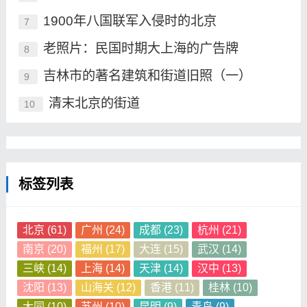
1900年八国联军入侵时的北京
7
老照片：民国时期大上海的广告牌
8
吉林市的著名建筑和街道旧照（一）
9
清末北京的街道
10
标签列表
北京
(61)
广州
(24)
成都
(23)
杭州
(21)
南京
(20)
福州
(17)
大连
(15)
武汉
(14)
三峡
(14)
上海
(14)
天津
(14)
汉中
(13)
沈阳
(13)
山海关
(12)
香港
(11)
桂林
(10)
大同
(10)
苏州
(10)
昆明
(9)
青岛
(9)