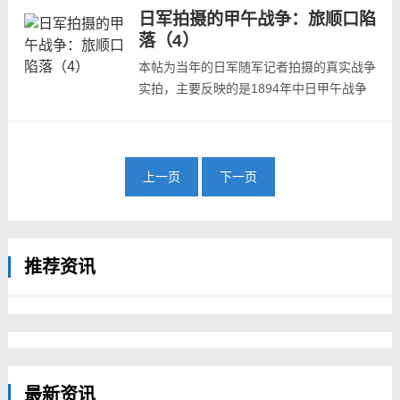
自日本陆军参谋本部陆地测量部写真班《日
日军拍摄的甲午战争：旅顺口陷
清战争写真帖》、龟井兹明《明治二十七八
落（4）
年战役写真帖》等日本当年发行的战争画
报。本组为第五组照片，预览如下：双台沟
本帖为当年的日军随军记者拍摄的真实战争
南方，出发前的第一师团松树山炮台火药
实拍，主要反映的是1894年中日甲午战争
库...
中日本攻陷旅顺口的战场状况，照片主要取
自日本陆军参谋本部陆地测量部写真班《日
清战争写真帖》、龟井兹明《明治二十七八
年战役写真帖》等日本当年发行的战争画
上一页
下一页
报。本组为第四组照片，预览如下：米河子
附近，第一师团展开进攻模珠礁炮台模珠
礁...
推荐资讯
最新资讯