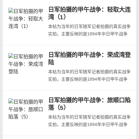
自日本陆军参谋本部陆地测量部写真班《日
日军拍摄的甲午战争：轻取大连
清战争写真帖》、龟井兹明《明治二十七八
湾（1）
年战役写真帖》等日本当年发行的战争画
报。 本文为第二组照片展示，欢迎预览：
本帖为当年的日军随军记者拍摄的真实战争
大连湾天后宫门楼内部大连湾天后宫内塑像
实拍，主要反映的是1894年中日甲午战争
大...
中日本轻取大连湾的战场状况，照片主要取
自日本陆军参谋本部陆地测量部写真班《日
日军拍摄的甲午战争：荣成湾登
清战争写真帖》、龟井兹明《明治二十七八
陆
年战役写真帖》等日本当年发行的战争画
报。大连湾山形左右拱抱，东南面临海湾，
本帖为当年的日军随军记者拍摄的真实战争
三山岛屏障于前，湾之中央有两半岛突伸
实拍，主要反映的是1894年中日甲午战争
湾...
中日本在山东荣成湾登陆的战场状况，照片
主要取自日本陆军参谋本部陆地测量部写真
日军拍摄的甲午战争：旅顺口陷
班《日清战争写真帖》、龟井兹明《明治二
落（5）
十七八年战役写真帖》等日本当年发行的战
争画报。
本帖为当年的日军随军记者拍摄的真实战争
实拍，主要反映的是1894年中日甲午战争
军在1894年11月底攻占了旅顺口北洋海军
中日本攻陷旅顺口的战场状况，照片主要取
基地之后，为寻求与清军进行...