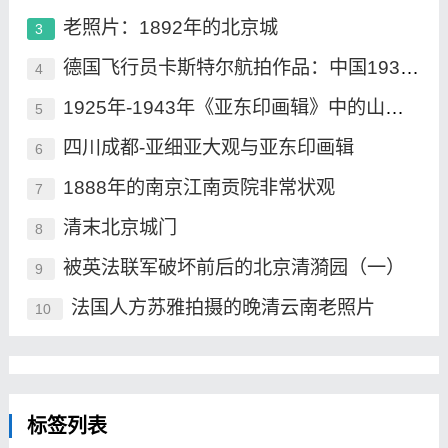
老照片：1892年的北京城
3
德国飞行员卡斯特尔航拍作品：中国1930年
4
1925年-1943年《亚东印画辑》中的山海关
5
四川成都-亚细亚大观与亚东印画辑
6
1888年的南京江南贡院非常状观
7
清末北京城门
8
被英法联军破坏前后的北京清漪园（一）
9
法国人方苏雅拍摄的晚清云南老照片
10
标签列表