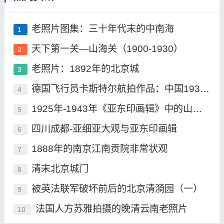
老照片图集：三十年代末的中南海
1
天下第一关—山海关（1900-1930）
2
老照片：1892年的北京城
3
德国飞行员卡斯特尔航拍作品：中国1930年
4
1925年-1943年《亚东印画辑》中的山海关
5
四川成都-亚细亚大观与亚东印画辑
6
1888年的南京江南贡院非常状观
7
清末北京城门
8
被英法联军破坏前后的北京清漪园（一）
9
法国人方苏雅拍摄的晚清云南老照片
10