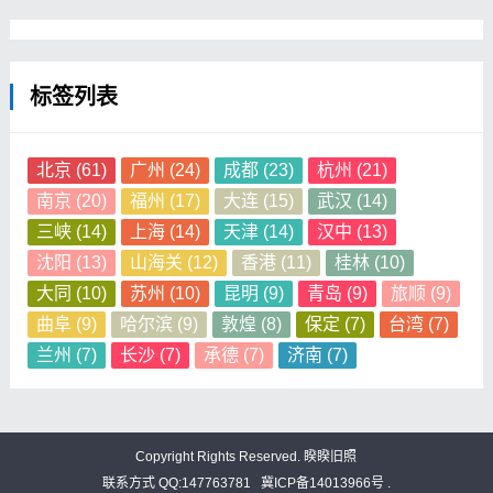
标签列表
北京
(61)
广州
(24)
成都
(23)
杭州
(21)
南京
(20)
福州
(17)
大连
(15)
武汉
(14)
三峡
(14)
上海
(14)
天津
(14)
汉中
(13)
沈阳
(13)
山海关
(12)
香港
(11)
桂林
(10)
大同
(10)
苏州
(10)
昆明
(9)
青岛
(9)
旅顺
(9)
曲阜
(9)
哈尔滨
(9)
敦煌
(8)
保定
(7)
台湾
(7)
兰州
(7)
长沙
(7)
承德
(7)
济南
(7)
Copyright Rights Reserved.
睽睽旧照
联系方式 QQ:147763781
冀ICP备14013966号 .