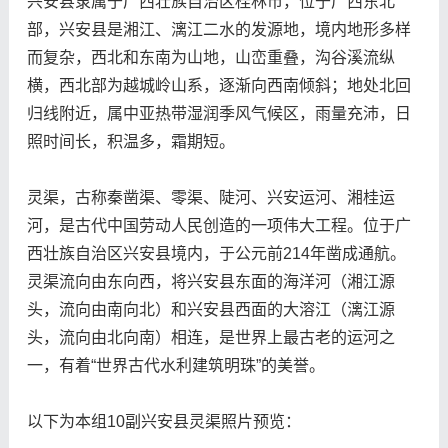
兴安县隶属于广西壮族自治区桂林市，位于广西东北
部，兴安县是湘江、漓江二水的发源地，境内地形多样
而复杂，西北和东南为山地，山峦重叠，沟谷溪流纵
横，西北部为越城岭山系，逐渐向西南倾斜；地处北回
归线附近，属中亚热带湿润季风气候区，雨量充沛，日
照时间长，积温多，霜期短。
灵渠，古称秦凿渠、零渠、陡河、兴安运河、湘桂运
河，是古代中国劳动人民创造的一项伟大工程。位于广
西壮族自治区兴安县境内，于公元前214年凿成通航。
灵渠流向由东向西，将兴安县东面的海洋河（湘江源
头，流向由南向北）和兴安县西面的大溶江（漓江源
头，流向由北向南）相连，是世界上最古老的运河之
一，有着“世界古代水利建筑明珠”的美誉。
以下为本组10副兴安县灵渠照片预览：