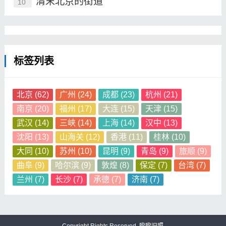
清末北京的街道
10
标签列表
北京
(62)
广州
(24)
成都
(23)
杭州
(21)
南京
(20)
福州
(17)
大连
(15)
天津
(15)
武汉
(14)
三峡
(14)
上海
(14)
汉中
(13)
沈阳
(13)
山海关
(12)
香港
(11)
桂林
(10)
大同
(10)
苏州
(10)
昆明
(9)
青岛
(9)
旅顺
(9)
曲阜
(9)
哈尔滨
(9)
敦煌
(8)
保定
(7)
台湾
(7)
兰州
(7)
长沙
(7)
承德
(7)
济南
(7)