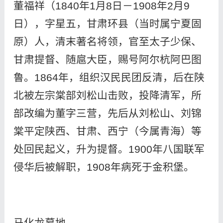
董福祥（1840年1月8日－1908年2月9
日），字星五，甘肃环县（当时属宁夏固
原）人，清末著名将领，官至太子少保、
甘肃提督、随扈大臣，赐号阿尔杭阿巴图
鲁。1864年，组织汉民民团反清，后在陕
北被左宗棠部刘松山击败，投降清军，所
部改编为董字三营，先后从刘松山、刘锦
棠平定陕西、甘肃、西宁（今属青海）等
处回民起义，升为提督。1900年八国联军
侵华后被解职，1908年病死于金积堡。
马化龙墓地