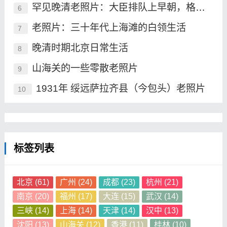
罕见晚清老照片：大臣排队上早朝，格格承包晚清最高颜值
6
老照片：三十年代上海滩的白领生活
7
晚清时期北京日常生活
8
山海关的一些零散老照片
9
1931年 绥远萨拉齐县（今包头）老照片
10
标签列表
北京
(61)
广州
(24)
成都
(23)
杭州
(21)
南京
(20)
福州
(17)
大连
(15)
武汉
(14)
三峡
(14)
上海
(14)
天津
(14)
汉中
(13)
沈阳
(13)
山海关
(12)
香港
(11)
桂林
(10)