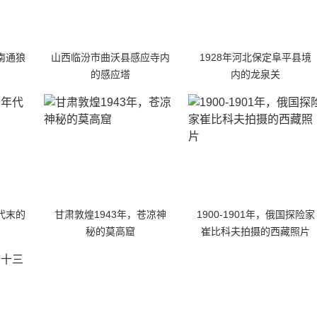
南通狼
山西临汾市曲沃县感应寺内
1928年河北保定阜平县境
的感应塔
内的龙泉关
代末的
甘肃敦煌1943年，苍凉神
1900-1901年，俄国探险家
秘的莫高窟
崔比科夫拍摄的西藏照片