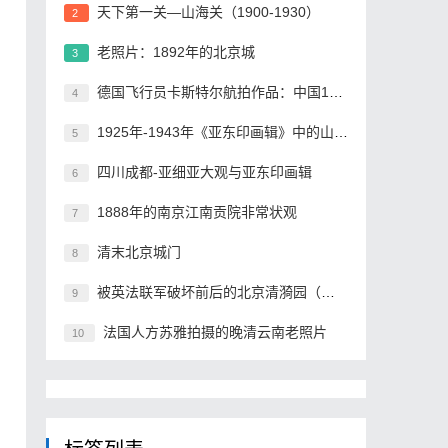
天下第一关—山海关（1900-1930）
2
老照片：1892年的北京城
3
德国飞行员卡斯特尔航拍作品：中国1930年
4
1925年-1943年《亚东印画辑》中的山海关
5
四川成都-亚细亚大观与亚东印画辑
6
1888年的南京江南贡院非常状观
7
清末北京城门
8
被英法联军破坏前后的北京清漪园（一）
9
法国人方苏雅拍摄的晚清云南老照片
10