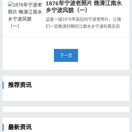
1876年宁波老照片 晚清江南水
1868年至1908年在中国工作，曾出任福州
乡宁波风貌（一）
与宁波海关关长。期间，拍摄了这些珍贵的
照片，拍摄时间大概为1877年前后。本组
这是一组1876年前后的宁波老照片，让我
为第二组照片ps:照片下方的注释为英文注
们一览晚清时期的江南水乡宁波的真实风
释的简单翻译...
貌。本组照片的拍摄者（收藏者）为杜德
维，即爱德华&middot;邦斯德鲁。爱德华
&middot;邦斯德鲁（1843年~1924年），
英国人，毕业于哈佛大学，受晚清海时期的
下一页
关总税务司罗伯特&middot;赫德之邀，于
1868年至1908年在中国工作，曾出任福州
与宁波海关关...
推荐资讯
最新资讯