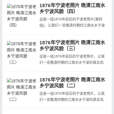
奉天影像。本组照片出自本组照片出自
1876年宁波老照片 晚清江南水
1924年至1940年间日本人发行的杂志《亚
乡宁波风貌（四）
细亚大观》第8辑第11回。本组照片所在杂
志的发行日期为1932年4月期，所以本组照
这是一组1876年前后的宁波老照片(第四
片拍摄时间在1932年4月之前。作者站在城
组)，让我们一览晚清时期的江南水乡宁波
墙上往内城...
的真实风貌。本组照片的拍摄者（收藏者）
为杜德维，即爱德华&middot;邦斯德鲁。他
1876年宁波老照片 晚清江南水
于1868年至1908年在中国工作，曾出任福
乡宁波风貌（三）
州与宁波海关关长。期间，拍摄了这些珍贵
的照片，拍摄时间大概为1877年前后。ps:
这是一组1876年前后的宁波老照片，让我
照片下方的注释为英文注释的简单翻译。宁
们一览晚清时期的江南水乡宁波的真实风
波市...
貌。本组照片的拍摄者（收藏者）为杜德
维，即爱德华&middot;邦斯德鲁。他于
1876年宁波老照片 晚清江南水
1868年至1908年在中国工作，曾出任福州
乡宁波风貌（二）
与宁波海关关长。期间，拍摄了这些珍贵的
照片，拍摄时间大概为1877年前后。本组
这是一组1876年前后的宁波老照片，让我
为第三组照片ps:照片下方的注释为英文注
们一览晚清时期的江南水乡宁波的真实风
释的简单翻译...
貌。本组照片的拍摄者（收藏者）为杜德
维，即爱德华&middot;邦斯德鲁。他于