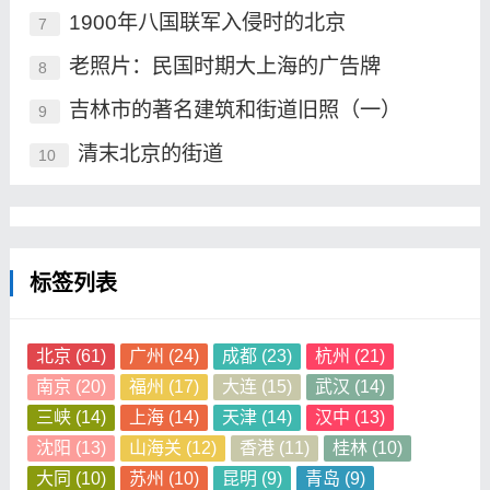
1900年八国联军入侵时的北京
7
老照片：民国时期大上海的广告牌
8
吉林市的著名建筑和街道旧照（一）
9
清末北京的街道
10
标签列表
北京
(61)
广州
(24)
成都
(23)
杭州
(21)
南京
(20)
福州
(17)
大连
(15)
武汉
(14)
三峡
(14)
上海
(14)
天津
(14)
汉中
(13)
沈阳
(13)
山海关
(12)
香港
(11)
桂林
(10)
大同
(10)
苏州
(10)
昆明
(9)
青岛
(9)