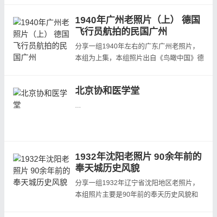
英文名《Ground and Aerial Views of
1940年广州老照片（上） 德国
China》，是由民国时期一名德国飞行员科
飞行员航拍的民国广州
斯特（J. P. Koster）拍摄，这些照片大致
拍摄于 1940 年前。照片预览：...
分享一组1940年左右的广东广州老照片，
本组为上集，本组照片出自《鸟瞰中国》德
国飞行员航拍中国影集中的航拍广州部分。
《鸟瞰中国》英文名《Ground and Aerial
北京协和医学堂
Views of China》，是由民国时期一名德国
飞行员科斯特（J. P. Koster）拍摄，这些
...
照片大致拍摄于 1940 年前。照片预览：国
立中山大学，现华南理工大学建筑红楼...
1932年沈阳老照片 90余年前的
奉天城历史风貌
分享一组1932年辽宁省沈阳地区老照片，
本组照片主要是90年前的奉天历史风貌和
百姓生活，九一八事变后，被日本人占领的