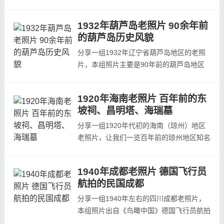
绍兴城内外古迹、特产、交通和城乡风貌。
本组照片出自本组照片出自1924年至1940
1932年葫芦岛老照片 90余年前
年间日本人发行的杂志《亚细亚大观》第7
的葫芦岛历史风貌
辑第12回。本组照片所在杂志的发行日期
为1931年4月期，所以本组照片拍摄时间在
分享一组1932年辽宁省葫芦岛地区的老照
1931年4月之前。据考证作者岛崎役治是
片，本组照片主要是90年前的葫芦岛地区
1930年秋冬之...
历史风貌和百姓生活。本组照片出自本组照
片出自1924年至1940年间日本人发行的杂
1920年海南老照片 百年前的东
志《亚细亚大观》第8辑第9回。本组照片
坡祠、昌明塔、海瑞墓
所在杂志的发行日期为1932年2月期，所以
本组照片拍摄时间在1932年2月之前。《亚
分享一组1920年代初的海南（琼州）地区
细亚大观》第8辑第9回目录作者站在建港
老照片，让我们一览百年前的琼州地区知名
纪念碑的...
景观东坡祠、昌明塔、海瑞墓等地风貌本组
照片出自由日本人森清太郎编撰的《岭南纪
1940年成都老照片 德国飞行员
胜》一书。 本书原名叫《广东名胜史迹》
航拍的民国成都
又名《粤古稽真》1922年广东岳阳堂药行
发行所发行。虽然本书以广东地区老照片为
分享一组1940年左右的四川成都老照片，
主，但是也有梧州、琼州、香港、澳门的
本组照片出自《鸟瞰中国》德国飞行员航拍
老...
中国影集中的航拍成都部分。《鸟瞰中国》