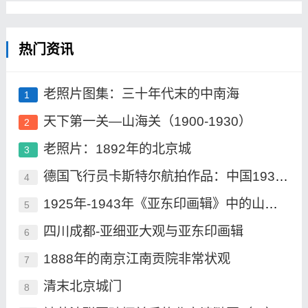
热门资讯
老照片图集：三十年代末的中南海
1
天下第一关—山海关（1900-1930）
2
老照片：1892年的北京城
3
德国飞行员卡斯特尔航拍作品：中国1930年
4
1925年-1943年《亚东印画辑》中的山海关
5
四川成都-亚细亚大观与亚东印画辑
6
1888年的南京江南贡院非常状观
7
清末北京城门
8