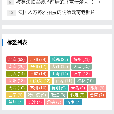
被英法联军破坏前后的北京清漪园（一）
9
法国人方苏雅拍摄的晚清云南老照片
10
标签列表
北京
(62)
广州
(24)
成都
(23)
杭州
(21)
南京
(20)
福州
(17)
大连
(15)
天津
(15)
武汉
(14)
三峡
(14)
上海
(14)
汉中
(13)
沈阳
(13)
山海关
(12)
香港
(11)
桂林
(10)
大同
(10)
苏州
(10)
昆明
(9)
青岛
(9)
旅顺
(9)
曲阜
(9)
哈尔滨
(9)
敦煌
(8)
保定
(7)
台湾
(7)
兰州
(7)
长沙
(7)
承德
(7)
济南
(7)