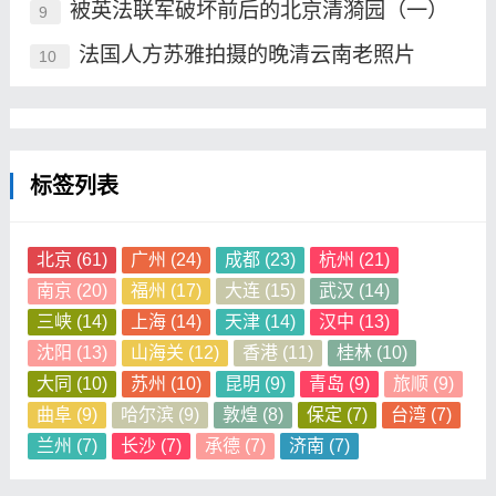
被英法联军破坏前后的北京清漪园（一）
9
法国人方苏雅拍摄的晚清云南老照片
10
标签列表
北京
(61)
广州
(24)
成都
(23)
杭州
(21)
南京
(20)
福州
(17)
大连
(15)
武汉
(14)
三峡
(14)
上海
(14)
天津
(14)
汉中
(13)
沈阳
(13)
山海关
(12)
香港
(11)
桂林
(10)
大同
(10)
苏州
(10)
昆明
(9)
青岛
(9)
旅顺
(9)
曲阜
(9)
哈尔滨
(9)
敦煌
(8)
保定
(7)
台湾
(7)
兰州
(7)
长沙
(7)
承德
(7)
济南
(7)