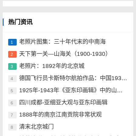
热门资讯
老照片图集：三十年代末的中南海
1
天下第一关—山海关（1900-1930）
2
老照片：1892年的北京城
3
德国飞行员卡斯特尔航拍作品：中国1930年
4
1925年-1943年《亚东印画辑》中的山海关
5
四川成都-亚细亚大观与亚东印画辑
6
1888年的南京江南贡院非常状观
7
清末北京城门
8