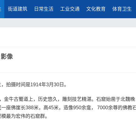
胜
街道建筑
日常生活
工业交通
文化教育
体育卫生
日影像
拍摄时间是1914年3月30日。
岸，金牛古蜀道上，历史悠久，雕刻技艺精湛。石窟始凿于北魏晚
佛崖长388米，高45米，造像950余龛， 7000余尊的佛教
规模最为宏伟的石窟群。