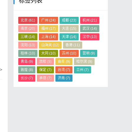
标签列表
北京
(61)
广州
(24)
成都
(23)
杭州
(21)
南京
(20)
福州
(17)
大连
(15)
武汉
(14)
三峡
(14)
上海
(14)
天津
(14)
汉中
(13)
沈阳
(13)
山海关
(12)
香港
(11)
桂林
(10)
大同
(10)
苏州
(10)
昆明
(9)
青岛
(9)
旅顺
(9)
曲阜
(9)
哈尔滨
(9)
>
敦煌
(8)
保定
(7)
台湾
(7)
兰州
(7)
长沙
(7)
承德
(7)
济南
(7)