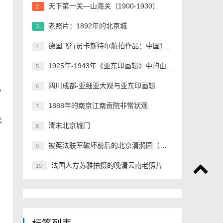
天下第一关—山海关（1900-1930）
2
老照片：1892年的北京城
3
德国飞行员卡斯特尔航拍作品：中国1930年
4
1925年-1943年《亚东印画辑》中的山海关
5
四川成都-亚细亚大观与亚东印画辑
6
”
1888年的南京江南贡院非常状观
、
7
术
清末北京城门
8
被英法联军破坏前后的北京清漪园（一）
9
法国人方苏雅拍摄的晚清云南老照片
10