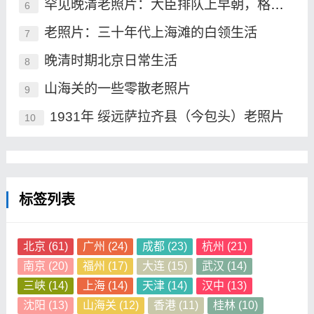
罕见晚清老照片：大臣排队上早朝，格格承包晚清最高颜值
6
老照片：三十年代上海滩的白领生活
7
晚清时期北京日常生活
8
山海关的一些零散老照片
9
1931年 绥远萨拉齐县（今包头）老照片
10
标签列表
北京
(61)
广州
(24)
成都
(23)
杭州
(21)
南京
(20)
福州
(17)
大连
(15)
武汉
(14)
三峡
(14)
上海
(14)
天津
(14)
汉中
(13)
沈阳
(13)
山海关
(12)
香港
(11)
桂林
(10)