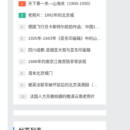
天下第一关—山海关（1900-1930）
2
老照片：1892年的北京城
3
德国飞行员卡斯特尔航拍作品：中国1930年
4
1925年-1943年《亚东印画辑》中的山海关
5
四川成都-亚细亚大观与亚东印画辑
6
1888年的南京江南贡院非常状观
7
清末北京城门
8
被英法联军破坏前后的北京清漪园（一）
9
法国人方苏雅拍摄的晚清云南老照片
10