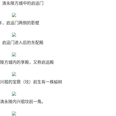
年，清永陵方城中的启运门
0年，启运门两侧的影壁
年，启运门进入后的东配殿
清永陵方城内的享殿，又称启运殿
陵内兴祖的宝鼎（坟）前生有一株榆树
年，清永陵内兴祖坟前一角。