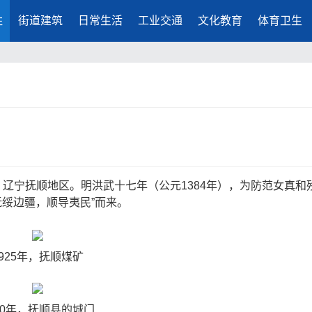
胜
街道建筑
日常生活
工业交通
文化教育
体育卫生
辽宁抚顺地区。明洪武十七年（公元1384年），为防范女真和
抚绥边疆，顺导夷民”而来。
1925年，抚顺煤矿
30年，抚顺县的城门