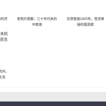
中的济
老照片图集：三十年代末的
甘肃敦煌1943年，苍凉神
中南海
秘的莫高窟
杭州，
生活