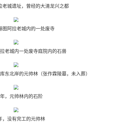
阿拉老城遗址，曾经的大清龙兴之都
，赫图阿拉老城内的一处废寺
图阿拉老城内一处废寺庭院内的石兽
房水库东北岸的元帅林（张作霖陵墓，未入葬）
36年，元帅林内的石阶
6年，没有完工的元帅林