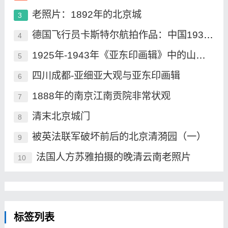
老照片：1892年的北京城
3
德国飞行员卡斯特尔航拍作品：中国1930年
4
1925年-1943年《亚东印画辑》中的山海关
5
四川成都-亚细亚大观与亚东印画辑
6
1888年的南京江南贡院非常状观
7
清末北京城门
8
被英法联军破坏前后的北京清漪园（一）
9
法国人方苏雅拍摄的晚清云南老照片
10
标签列表