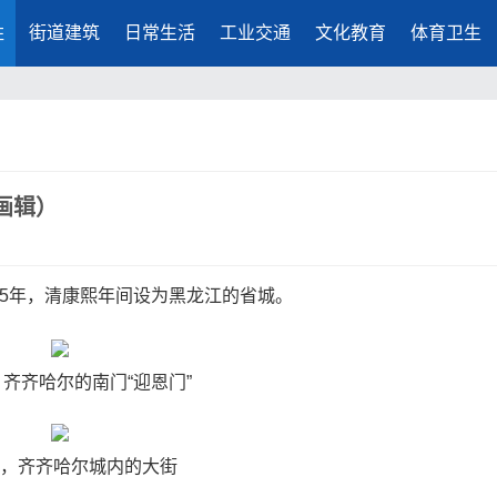
胜
街道建筑
日常生活
工业交通
文化教育
体育卫生
画辑）
25年，清康熙年间设为黑龙江的省城。
年，齐齐哈尔的南门“迎恩门”
5年，齐齐哈尔城内的大街