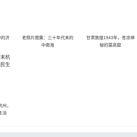
中的济
老照片图集：三十年代末的
甘肃敦煌1943年，苍凉神
中南海
秘的莫高窟
杭州，
生活