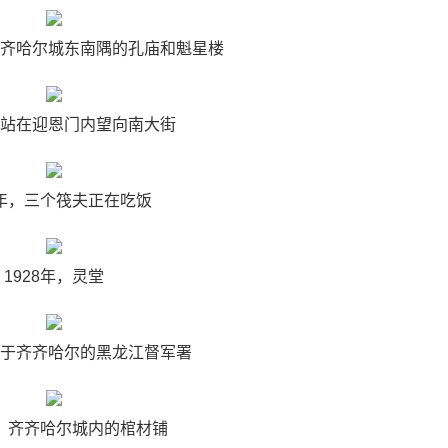
于齐齐哈尔城东南隅的孔庙和魁星楼
年，站在迎恩门内望向南大街
5年，三个筏夫正在吃饭
1928年，灵堂
，位于齐齐哈尔的黑龙江督军署
年，齐齐哈尔城内的棺材铺