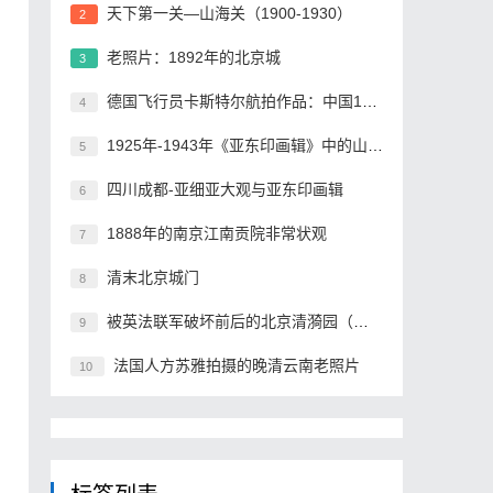
天下第一关—山海关（1900-1930）
2
老照片：1892年的北京城
3
德国飞行员卡斯特尔航拍作品：中国1930年
4
1925年-1943年《亚东印画辑》中的山海关
5
四川成都-亚细亚大观与亚东印画辑
6
1888年的南京江南贡院非常状观
7
清末北京城门
8
被英法联军破坏前后的北京清漪园（一）
9
法国人方苏雅拍摄的晚清云南老照片
10