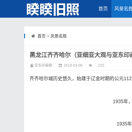
首页
风景名
首页
>
风景名胜
黑龙江齐齐哈尔（亚细亚大观与亚东印
亚东印画辑
2019-03-06
225
齐齐哈尔城历史悠久，始建于辽金时期的公元11
1935
193